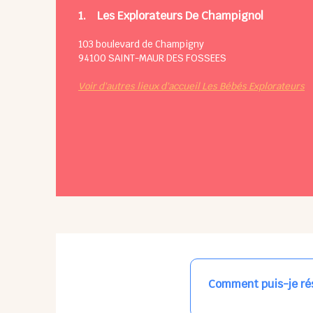
1.
Les Explorateurs De Champignol
103 boulevard de Champigny
94100
SAINT-MAUR DES FOSSEES
Voir d'autres lieux d'accueil Les Bébés Explorateurs
Comment puis-je rés