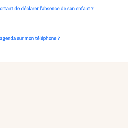
ns la journée concernée, ou sur votre accueil régulier (en vert dans 
ortant de déclarer l’absence de son enfant ?
des enfants à accueillir, et ajuster les plannings au mieux.
age car les repas sont commandés à l’avance.
'agenda sur mon téléphone ?
pas sur l'App Store ni Google Play car il s'agit d'une Web App, accessi
ses à jour manuelles ni obsolescence.
he Partager > Sur l'écran d'accueil.
Petits Points Options > Installer l'application.