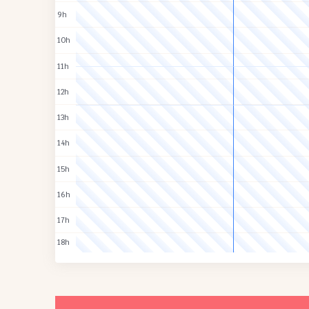
9h
10h
11h
12h
13h
14h
15h
16h
17h
18h