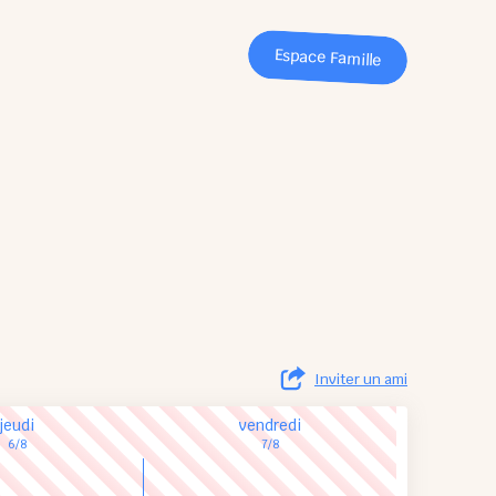
Espace Famille
Inviter un ami
jeudi
vendredi
6/8
7/8