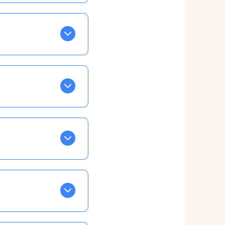
BLEU. Tapez sur celle
ls apparaissent EN VERT
ans la semaine, mais
ente, ainsi vous
otre taux horaire
 et confirmations par
t, ce qui ne vous
vu à cet effet