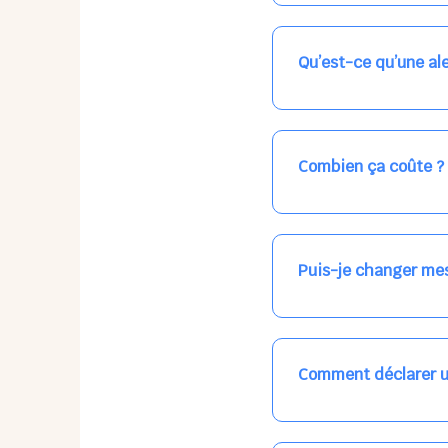
Nos places libres au qu
qui vous intéresse, ch
(avec une étoile).
Qu’est-ce qu’une ale
Vous avez besoin d'une
les places disponibles
recevrez l'information
Combien ça coûte ?
Votre accueil est norma
habituel. N'hésitez pas
Puis-je changer mes
Dans votre profil (bout
email, par SMS, par le
empêchera pas d’accéd
Comment déclarer u
Signalez une absence à
ou