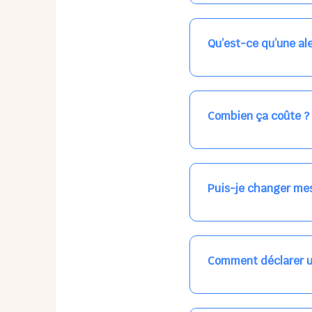
Nos places libres au qu
qui vous intéresse, ch
(avec une étoile).
Qu’est-ce qu’une ale
Vous avez besoin d'une
les places disponibles
recevrez l'information
Combien ça coûte ?
Votre accueil est norma
habituel. N'hésitez pas
Puis-je changer mes
Dans votre profil (bout
email, par SMS, par le
empêchera pas d’accéd
Comment déclarer u
Signalez une absence à
ou