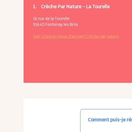
1.
Crèche Par Nature - La Tourelle
16 rue de la Tourelle
91640
Fontenay les Briis
Voir d'autres lieux d'accueil Crèche par nature
Comment puis-je rés