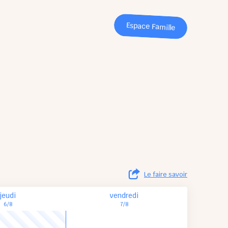
Espace Famille
Le faire savoir
jeudi
vendredi
6/8
7/8