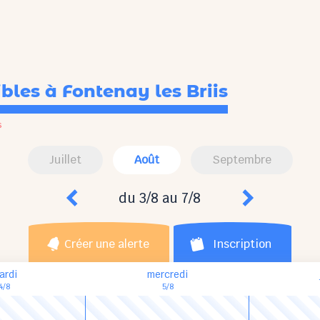
ibles
à Fontenay les Briis
s
Juillet
Août
Septembre
du 3/8 au 7/8
Créer une alerte
Inscription
ardi
mercredi
4/8
5/8