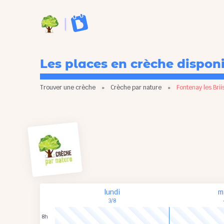
Les places en crèche dispon
Trouver une crèche
»
Crèche par nature
»
Fontenay les Brii
lundi
m
3/8
8h