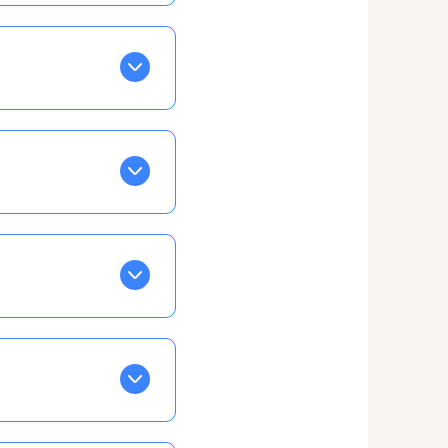
BLEU. Tapez sur celle
ls apparaissent EN VERT
ans la semaine, mais
ente, ainsi vous
otre taux horaire
 et confirmations par
t, ce qui ne vous
vu à cet effet