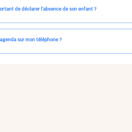
ns la journée concernée, ou sur votre accueil régulier (en vert dans 
ortant de déclarer l’absence de son enfant ?
des enfants à accueillir, et ajuster les plannings au mieux.
age car les repas sont commandés à l’avance.
'agenda sur mon téléphone ?
pas sur l'App Store ni Google Play car il s'agit d'une Web App, accessi
ses à jour manuelles ni obsolescence.
he Partager > Sur l'écran d'accueil.
Petits Points Options > Installer l'application.