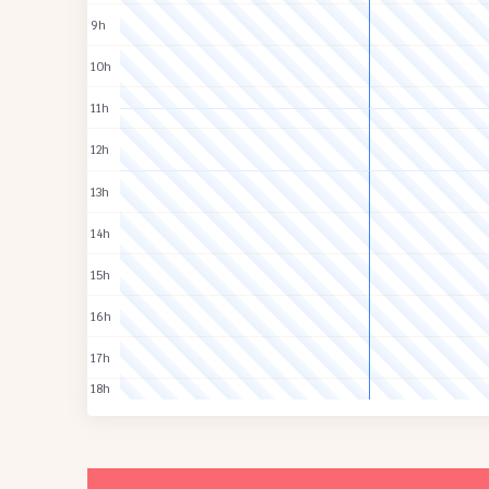
9h
10h
11h
12h
13h
14h
15h
16h
17h
18h