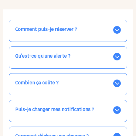
Comment puis-je réserver ?
Nos places libres au quotidien sont affichées jour par
jour dans le calendrier ci-dessus, EN BLEU. Tapez sur
celle qui vous intéresse, choisissez vos horaires, et la
Qu’est-ce qu’une alerte ?
confirmation est immédiate ! Vos accueils
apparaissent EN VERT (avec une étoile).
Vous avez besoin d'une solution d'accueil pour une
date précise, ou pour un jour régulier dans la semaine,
mais les places disponibles EN BLEU ne correspondent
Combien ça coûte ?
pas ? Créez une alerte ponctuelle ou récurrente, ainsi
vous recevrez l'information dès que la place se libère.
Votre accueil est normalement facturé par la direction
Choisissez minutieusement vos horaires.
de la crèche, en fin de mois, selon votre taux horaire
habituel. N'hésitez pas à confirmer directement avec
Puis-je changer mes notifications ?
l'équipe lors de la prochaine visite !
Dans votre profil (bouton bleu en haut à droite), vous
pouvez choisir de recevoir les alertes et confirmations
par email, par SMS, par les deux canaux en même