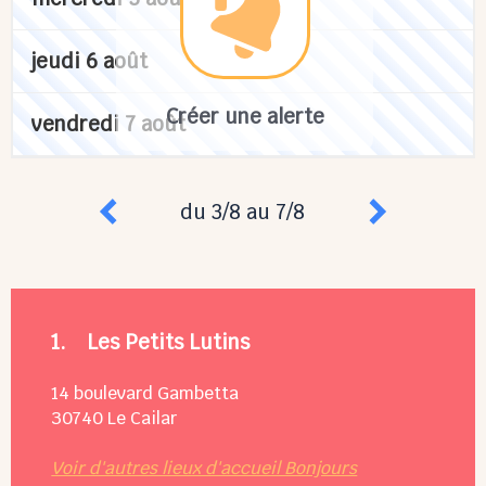
jeudi 6 août
Créer une alerte
vendredi 7 août
du 3/8 au 7/8
1.
Les Petits Lutins
14 boulevard Gambetta
30740
Le Cailar
Voir d'autres lieux d'accueil Bonjours