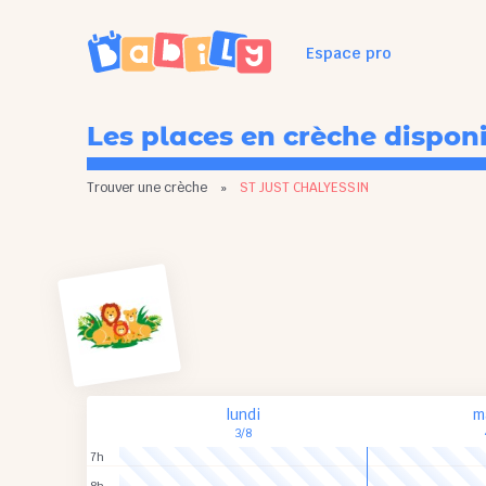
Espace pro
Les places en crèche dispon
Trouver une crèche
»
ST JUST CHALYESSIN
lundi
m
3/8
7h