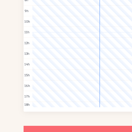
8h
9h
10h
11h
12h
13h
14h
15h
16h
17h
18h