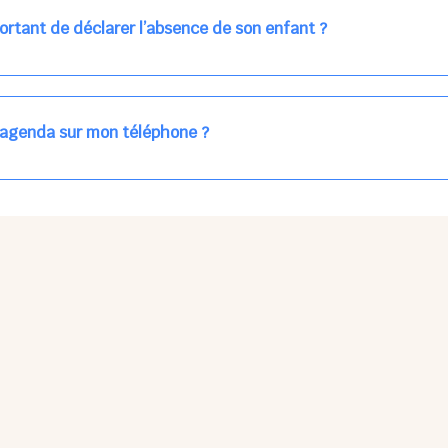
ns la journée concernée, ou sur votre accueil régulier (en vert dans 
ortant de déclarer l’absence de son enfant ?
des enfants à accueillir, et ajuster les plannings au mieux.
age car les repas sont commandés à l’avance.
'agenda sur mon téléphone ?
pas sur l'App Store ni Google Play car il s'agit d'une Web App, accessi
ses à jour manuelles ni obsolescence.
he Partager > Sur l'écran d'accueil.
Petits Points Options > Installer l'application.