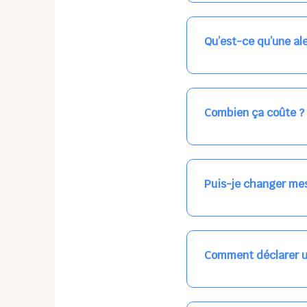
Nos places libres au qu
qui vous intéresse, ch
(avec une étoile).
Qu’est-ce qu’une ale
Vous avez besoin d'une
les places disponibles
recevrez l'information
Combien ça coûte ?
Votre accueil est norma
habituel. N'hésitez pas
Puis-je changer mes
Dans votre profil (bout
email, par SMS, par le
empêchera pas d’accéd
Comment déclarer u
Signalez une absence à
ou