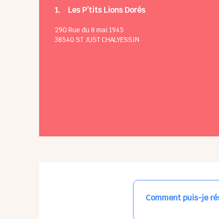
1.
Les P’tits Lions Dorés
290 Rue du 8 mai 1945
38540
ST JUST CHALYESSIN
Comment puis-je rés