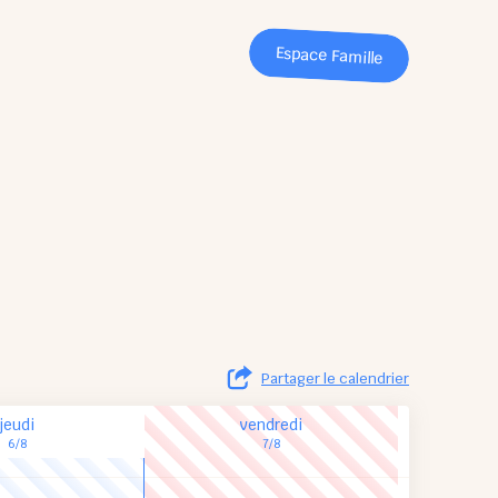
Espace Famille
Partager le calendrier
jeudi
vendredi
6/8
7/8