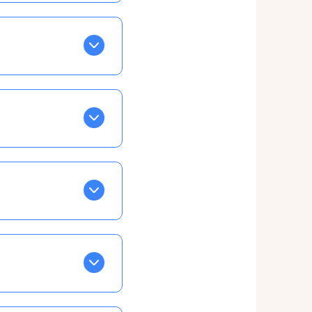
BLEU. Tapez sur celle
ls apparaissent EN VERT
ans la semaine, mais
ente, ainsi vous
otre taux horaire
 et confirmations par
t, ce qui ne vous
vu à cet effet