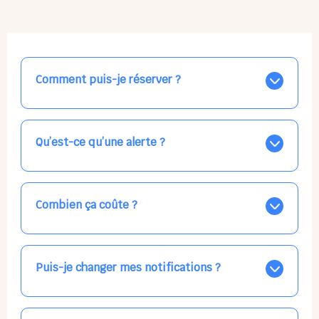
Comment puis-je réserver ?
Nos places libres au quotidien sont affichées jour par
jour dans le calendrier ci-dessus, EN BLEU. Tapez sur
celle qui vous intéresse, choisissez vos horaires, et la
Qu’est-ce qu’une alerte ?
confirmation est immédiate ! Vos accueils
apparaissent EN VERT (avec une étoile).
Vous avez besoin d'une solution d'accueil pour une
date précise, ou pour un jour régulier dans la semaine,
mais les places disponibles EN BLEU ne correspondent
Combien ça coûte ?
pas ? Créez une alerte ponctuelle ou récurrente, ainsi
vous recevrez l'information dès que la place se libère.
Votre accueil est normalement facturé par la direction
Choisissez minutieusement vos horaires.
de la crèche, en fin de mois, selon votre taux horaire
habituel. N'hésitez pas à confirmer directement avec
Puis-je changer mes notifications ?
l'équipe lors de la prochaine visite !
Dans votre profil (bouton bleu en haut à droite), vous
pouvez choisir de recevoir les alertes et confirmations