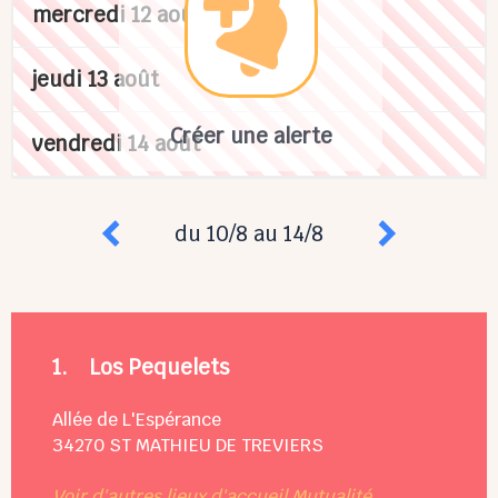
mercredi 12 août
jeudi 13 août
Créer une alerte
vendredi 14 août
du 10/8 au 14/8
1.
Los Pequelets
Allée de L'Espérance
34270
ST MATHIEU DE TREVIERS
Voir d'autres lieux d'accueil Mutualité