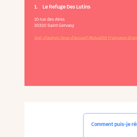
1.
Le Refuge Des Lutins
10 rue des Aires
30320
Saint Gervasy
Voir d'autres lieux d'accueil Mutualité Française Gra
Comment puis-je rés