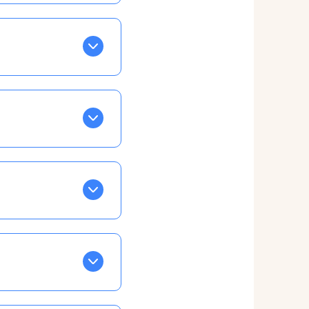
BLEU. Tapez sur celle
ls apparaissent EN VERT
ans la semaine, mais
ente, ainsi vous
otre taux horaire
 et confirmations par
t, ce qui ne vous
vu à cet effet