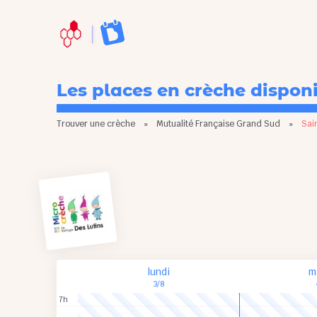
Les places en crèche dispon
Trouver une crèche
»
Mutualité Française Grand Sud
»
Sai
lundi
m
3/8
7h