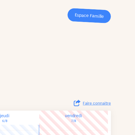
Espace Famille
Faire connaitre
jeudi
vendredi
6/8
7/8