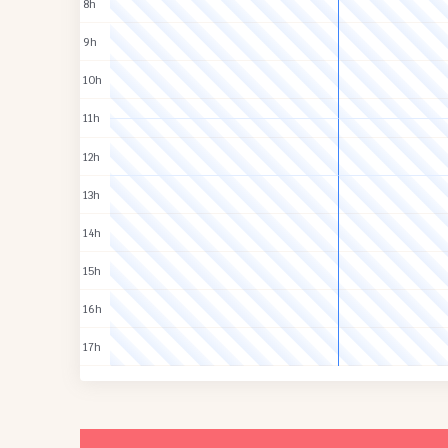
8h
9h
10h
11h
12h
13h
14h
15h
16h
17h