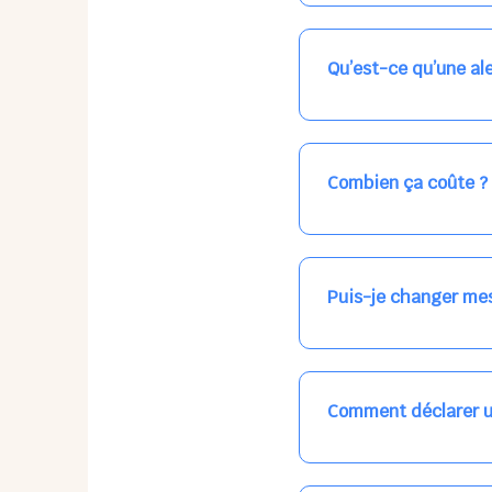
Nos places libres au qu
qui vous intéresse, ch
(avec une étoile).
Qu’est-ce qu’une ale
Vous avez besoin d'une
les places disponibles
recevrez l'information
Combien ça coûte ?
Votre accueil est norma
habituel. N'hésitez pas
Puis-je changer mes
Dans votre profil (bout
email, par SMS, par le
empêchera pas d’accéd
Comment déclarer u
Signalez une absence à
ou