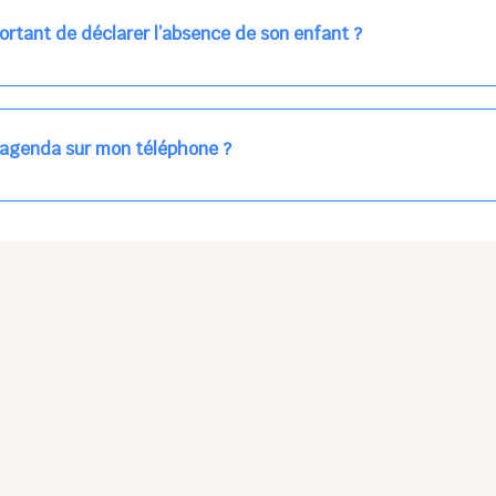
ns la journée concernée, ou sur votre accueil régulier (en vert dans 
ortant de déclarer l’absence de son enfant ?
des enfants à accueillir, et ajuster les plannings au mieux.
age car les repas sont commandés à l’avance.
'agenda sur mon téléphone ?
pas sur l'App Store ni Google Play car il s'agit d'une Web App, accessi
ses à jour manuelles ni obsolescence.
he Partager > Sur l'écran d'accueil.
Petits Points Options > Installer l'application.