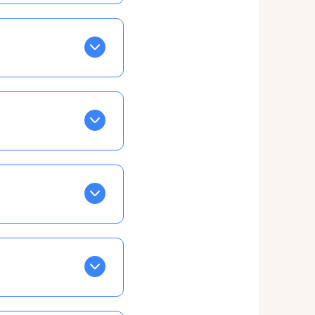
BLEU. Tapez sur celle
ls apparaissent EN VERT
ans la semaine, mais
ente, ainsi vous
otre taux horaire
 et confirmations par
t, ce qui ne vous
vu à cet effet