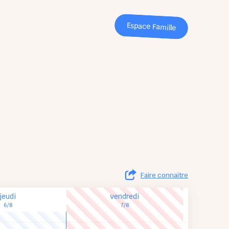
Espace Famille
Faire connaitre
jeudi
vendredi
6/8
7/8