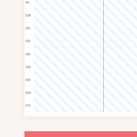
9h
10h
11h
12h
13h
14h
15h
16h
17h