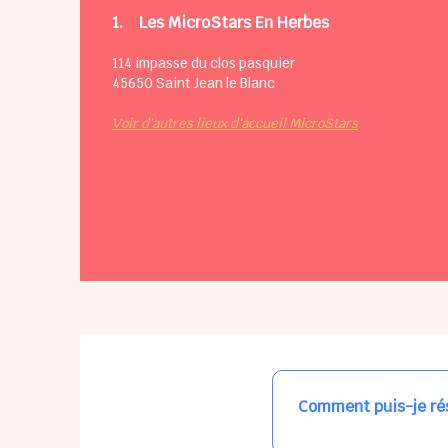
1.
Les MicroStars En Herbes
114 impasse du clos pasquier
45650
Saint Jean le Blanc
Voir d'autres lieux d'accueil MicroStars
Comment puis-je rés