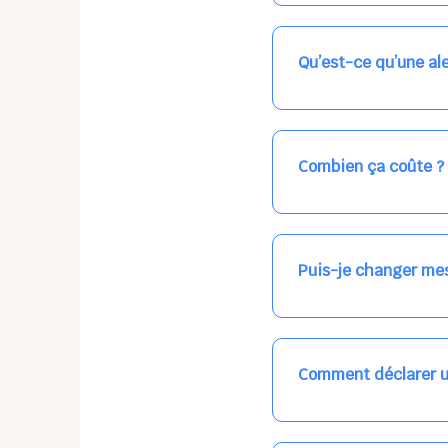
Nos places libres au qu
qui vous intéresse, ch
(avec une étoile).
Qu’est-ce qu’une ale
Vous avez besoin d'une
les places disponibles
recevrez l'information
Combien ça coûte ?
Votre accueil est norma
habituel. N'hésitez pas
Puis-je changer mes
Dans votre profil (bout
email, par SMS, par le
empêchera pas d’accéd
Comment déclarer u
Signalez une absence à
ou