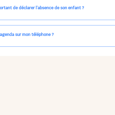
ns la journée concernée, ou sur votre accueil régulier (en vert dans 
ortant de déclarer l’absence de son enfant ?
des enfants à accueillir, et ajuster les plannings au mieux.
age car les repas sont commandés à l’avance.
'agenda sur mon téléphone ?
pas sur l'App Store ni Google Play car il s'agit d'une Web App, accessi
ses à jour manuelles ni obsolescence.
he Partager > Sur l'écran d'accueil.
Petits Points Options > Installer l'application.