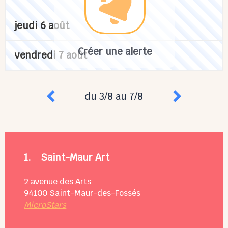
jeudi 6 août
Créer une alerte
vendredi 7 août
du 3/8 au 7/8
1.
Saint-Maur Art
2 avenue des Arts
94100
Saint-Maur-des-Fossés
MicroStars