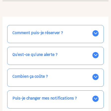
Comment puis-je réserver ?
Nos places libres au quotidien sont affichées jour par
jour dans le calendrier ci-dessus, EN BLEU. Tapez sur
celle qui vous intéresse, choisissez vos horaires, et la
Qu’est-ce qu’une alerte ?
confirmation est immédiate ! Vos accueils
apparaissent EN VERT (avec une étoile).
Vous avez besoin d'une solution d'accueil pour une
date précise, ou pour un jour régulier dans la semaine,
mais les places disponibles EN BLEU ne correspondent
Combien ça coûte ?
pas ? Créez une alerte ponctuelle ou récurrente, ainsi
vous recevrez l'information dès que la place se libère.
Votre accueil est normalement facturé par la direction
Choisissez minutieusement vos horaires.
de la crèche, en fin de mois, selon votre taux horaire
habituel. N'hésitez pas à confirmer directement avec
Puis-je changer mes notifications ?
l'équipe lors de la prochaine visite !
Dans votre profil (bouton bleu en haut à droite), vous