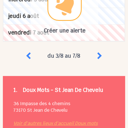
jeudi 6 août
Créer une alerte
vendredi 7 août
du 3/8 au 7/8
1.
Doux Mots - St Jean De Chevelu
36 Impasse des 4 chemins
73170
St Jean de Chevelu
Voir d'autres lieux d'accueil Doux mots