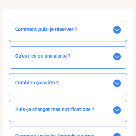
Comment puis-je réserver ?
Nos places libres au quotidien sont affichées jour par
jour dans le calendrier ci-dessus, EN BLEU. Tapez sur
celle qui vous intéresse, choisissez vos horaires, et la
Qu’est-ce qu’une alerte ?
confirmation est immédiate ! Vos accueils
apparaissent EN VERT (avec une étoile).
Vous avez besoin d'une solution d'accueil pour une
date précise, ou pour un jour régulier dans la semaine,
mais les places disponibles EN BLEU ne correspondent
Combien ça coûte ?
pas ? Créez une alerte ponctuelle ou récurrente, ainsi
vous recevrez l'information dès que la place se libère.
Votre accueil est normalement facturé par la direction
Choisissez minutieusement vos horaires.
de la crèche, en fin de mois, selon votre taux horaire
habituel. N'hésitez pas à confirmer directement avec
Puis-je changer mes notifications ?
l'équipe lors de la prochaine visite !
Dans votre profil (bouton bleu en haut à droite), vous
pouvez choisir de recevoir les alertes et confirmations
par email, par SMS, par les deux canaux en même