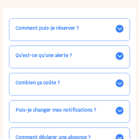
Comment puis-je réserver ?
Nos places libres au quotidien sont affichées jour par
jour dans le calendrier ci-dessus, EN BLEU. Tapez sur
celle qui vous intéresse, choisissez vos horaires, et la
Qu’est-ce qu’une alerte ?
confirmation est immédiate ! Vos accueils
apparaissent EN VERT (avec une étoile).
Vous avez besoin d'une solution d'accueil pour une
date précise, ou pour un jour régulier dans la semaine,
mais les places disponibles EN BLEU ne correspondent
Combien ça coûte ?
pas ? Créez une alerte ponctuelle ou récurrente, ainsi
vous recevrez l'information dès que la place se libère.
Votre accueil est normalement facturé par la direction
Choisissez minutieusement vos horaires.
de la crèche, en fin de mois, selon votre taux horaire
habituel. N'hésitez pas à confirmer directement avec
Puis-je changer mes notifications ?
l'équipe lors de la prochaine visite !
Dans votre profil (bouton bleu en haut à droite), vous
pouvez choisir de recevoir les alertes et confirmations
par email, par SMS, par les deux canaux en même
Comment déclarer une absence ?