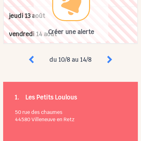
jeudi 13 août
Créer une alerte
vendredi 14 août
du 10/8 au 14/8
1.
Les Petits Loulous
50 rue des chaumes
44580
Villeneuve en Retz