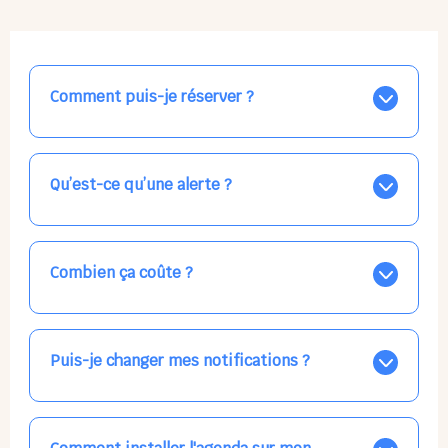
Comment puis-je réserver ?
Nos places libres au quotidien sont affichées jour par
jour dans le calendrier ci-dessus, EN BLEU. Tapez sur
celle qui vous intéresse, choisissez vos horaires, et la
Qu’est-ce qu’une alerte ?
confirmation est immédiate ! Vos accueils
apparaissent EN VERT (avec une étoile).
Vous avez besoin d'une solution d'accueil pour une
date précise, ou pour un jour régulier dans la semaine,
mais les places disponibles EN BLEU ne correspondent
Combien ça coûte ?
pas ? Créez une alerte ponctuelle ou récurrente, ainsi
vous recevrez l'information dès que la place se libère.
Votre accueil est normalement facturé par la direction
Choisissez minutieusement vos horaires.
de la crèche, en fin de mois, selon votre taux horaire
habituel. N'hésitez pas à confirmer directement avec
Puis-je changer mes notifications ?
l'équipe lors de la prochaine visite !
Dans votre profil (bouton bleu en haut à droite), vous
pouvez choisir de recevoir les alertes et confirmations
par email, par SMS, par les deux canaux en même