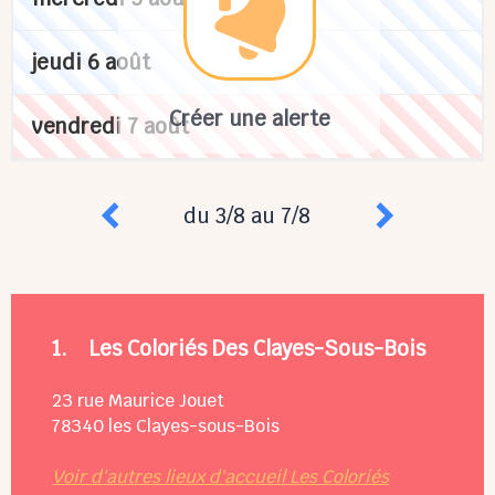
jeudi 6 août
Créer une alerte
vendredi 7 août
du 3/8 au 7/8
1.
Les Coloriés Des Clayes-Sous-Bois
23 rue Maurice Jouet
78340
les Clayes-sous-Bois
Voir d'autres lieux d'accueil Les Coloriés