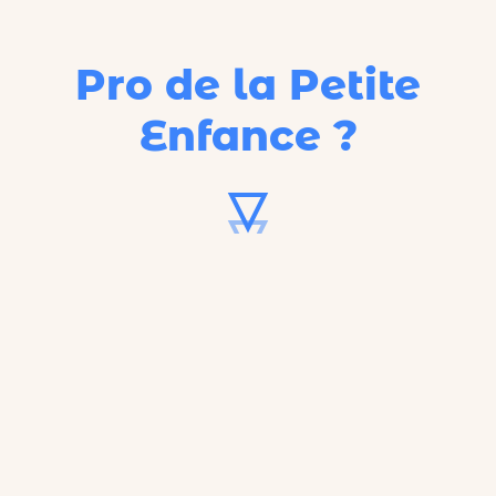
Pro de la Petite
Enfance ?
62%
C'est le taux d'occupation
réel
des
crèches françaises.
Notre point de départ.
L'histoire débute