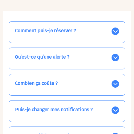
Comment puis-je réserver ?
Nos places libres au quotidien sont affichées jour par
jour dans le calendrier ci-dessus, EN BLEU. Tapez sur
celle qui vous intéresse, choisissez vos horaires, et la
Qu’est-ce qu’une alerte ?
confirmation est immédiate ! Vos accueils
apparaissent EN VERT (avec une étoile).
Vous avez besoin d'une solution d'accueil pour une
date précise, ou pour un jour régulier dans la semaine,
mais les places disponibles EN BLEU ne correspondent
Combien ça coûte ?
pas ? Créez une alerte ponctuelle ou récurrente, ainsi
vous recevrez l'information dès que la place se libère.
Votre accueil est normalement facturé par la direction
Choisissez minutieusement vos horaires.
de la crèche, en fin de mois, selon votre taux horaire
habituel. N'hésitez pas à confirmer directement avec
Puis-je changer mes notifications ?
l'équipe lors de la prochaine visite !
Dans votre profil (bouton bleu en haut à droite), vous
pouvez choisir de recevoir les alertes et confirmations
par email, par SMS, par les deux canaux en même