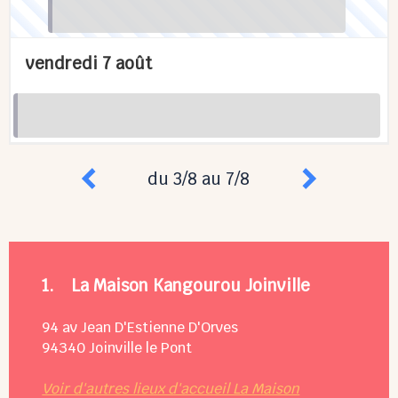
vendredi 7 août
du 3/8 au 7/8
1.
La Maison Kangourou Joinville
94 av Jean D'Estienne D'Orves
94340
Joinville le Pont
Voir d'autres lieux d'accueil La Maison