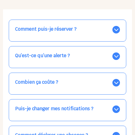
Comment puis-je réserver ?
Nos places libres au quotidien sont affichées jour par
jour dans le calendrier ci-dessus, EN BLEU. Tapez sur
celle qui vous intéresse, choisissez vos horaires, et la
Qu’est-ce qu’une alerte ?
confirmation est immédiate ! Vos accueils
apparaissent EN VERT (avec une étoile).
Vous avez besoin d'une solution d'accueil pour une
date précise, ou pour un jour régulier dans la semaine,
mais les places disponibles EN BLEU ne correspondent
Combien ça coûte ?
pas ? Créez une alerte ponctuelle ou récurrente, ainsi
vous recevrez l'information dès que la place se libère.
Votre accueil est normalement facturé par la direction
Choisissez minutieusement vos horaires.
de la crèche, en fin de mois, selon votre taux horaire
habituel. N'hésitez pas à confirmer directement avec
Puis-je changer mes notifications ?
l'équipe lors de la prochaine visite !
Dans votre profil (bouton bleu en haut à droite), vous
pouvez choisir de recevoir les alertes et confirmations
par email, par SMS, par les deux canaux en même