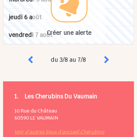
jeudi 6 août
Créer une alerte
vendredi 7 août
du 3/8 au 7/8
1.
Les Cherubins Du Vaumain
10 Rue du Château
60590
LE VAUMAIN
Voir d'autres lieux d'accueil Chérubins