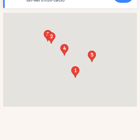
lun-ven 07h30-18h30
3
2
4
5
1