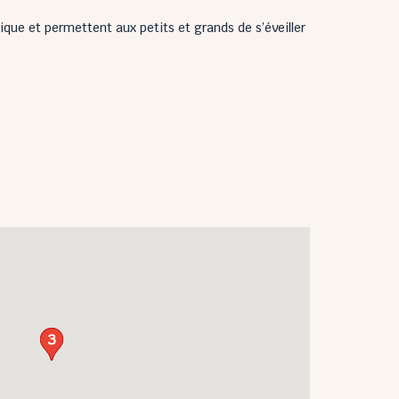
que et permettent aux petits et grands de s’éveiller
3
2
1