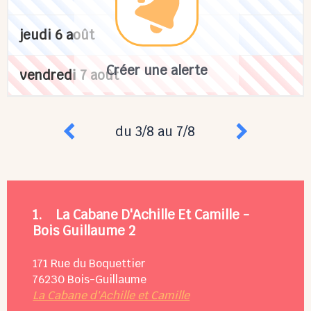
jeudi 6 août
Créer une alerte
vendredi 7 août
du 3/8 au 7/8
1.
La Cabane D'Achille Et Camille -
Bois Guillaume 2
171 Rue du Boquettier
76230
Bois-Guillaume
La Cabane d'Achille et Camille