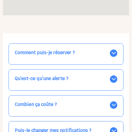
Comment puis-je réserver ?
Nos places libres au quotidien sont affichées jour par
jour dans le calendrier ci-dessus, EN BLEU. Tapez sur
celle qui vous intéresse, choisissez vos horaires, et la
Qu’est-ce qu’une alerte ?
confirmation est immédiate ! Vos accueils
apparaissent EN VERT (avec une étoile).
Vous avez besoin d'une solution d'accueil pour une
date précise, ou pour un jour régulier dans la semaine,
mais les places disponibles EN BLEU ne correspondent
Combien ça coûte ?
pas ? Créez une alerte ponctuelle ou récurrente, ainsi
vous recevrez l'information dès que la place se libère.
Votre accueil est normalement facturé par la direction
Choisissez minutieusement vos horaires.
de la crèche, en fin de mois, selon votre taux horaire
habituel. N'hésitez pas à confirmer directement avec
Puis-je changer mes notifications ?