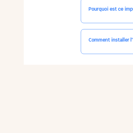
en tapant simplement da
Pourquoi est ce imp
Signaler une absence
Pour prévenir l'équipe 
Pour éviter le gaspill
Comment installer l
L'application n'existe 
tout le temps, sans mi
Sur Apple iPhone : Flèc
Sur Google Android : 3 