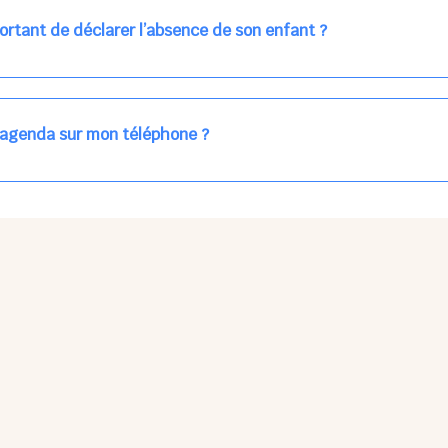
ns la journée concernée, ou sur votre accueil régulier (en vert dans 
ortant de déclarer l’absence de son enfant ?
des enfants à accueillir, et ajuster les plannings au mieux.
age car les repas sont commandés à l’avance.
'agenda sur mon téléphone ?
pas sur l'App Store ni Google Play car il s'agit d'une Web App, accessi
ses à jour manuelles ni obsolescence.
he Partager > Sur l'écran d'accueil.
Petits Points Options > Installer l'application.