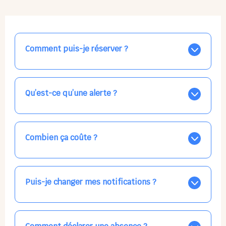
Comment puis-je réserver ?
Nos places libres au quotidien sont affichées jour par
jour dans le calendrier ci-dessus, EN BLEU. Tapez sur
celle qui vous intéresse, choisissez vos horaires, et la
Qu’est-ce qu’une alerte ?
confirmation est immédiate ! Vos accueils
apparaissent EN VERT (avec une étoile).
Vous avez besoin d'une solution d'accueil pour une
date précise, ou pour un jour régulier dans la semaine,
mais les places disponibles EN BLEU ne correspondent
Combien ça coûte ?
pas ? Créez une alerte ponctuelle ou récurrente, ainsi
vous recevrez l'information dès que la place se libère.
Votre accueil est normalement facturé par la direction
Choisissez minutieusement vos horaires.
de la crèche, en fin de mois, selon votre taux horaire
habituel. N'hésitez pas à confirmer directement avec
Puis-je changer mes notifications ?
l'équipe lors de la prochaine visite !
Dans votre profil (bouton bleu en haut à droite), vous
pouvez choisir de recevoir les alertes et confirmations
par email, par SMS, par les deux canaux en même