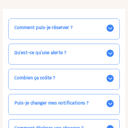
Comment puis-je réserver ?
Nos places libres au quotidien sont affichées jour par
jour dans le calendrier ci-dessus, EN BLEU. Tapez sur
celle qui vous intéresse, choisissez vos horaires, et la
Qu’est-ce qu’une alerte ?
confirmation est immédiate ! Vos accueils
apparaissent EN VERT (avec une étoile).
Vous avez besoin d'une solution d'accueil pour une
date précise, ou pour un jour régulier dans la semaine,
mais les places disponibles EN BLEU ne correspondent
Combien ça coûte ?
pas ? Créez une alerte ponctuelle ou récurrente, ainsi
vous recevrez l'information dès que la place se libère.
Votre accueil est normalement facturé par la direction
Choisissez minutieusement vos horaires.
de la crèche, en fin de mois, selon votre taux horaire
habituel. N'hésitez pas à confirmer directement avec
Puis-je changer mes notifications ?
l'équipe lors de la prochaine visite !
Dans votre profil (bouton bleu en haut à droite), vous
pouvez choisir de recevoir les alertes et confirmations
par email, par SMS, par les deux canaux en même