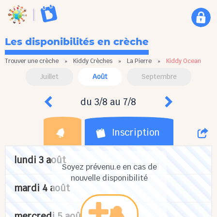
Les disponibilités en crèche
Trouver une crèche
»
Kiddy Crèches
»
La Pierre
»
Kiddy Ocean
Juillet
Août
Septembre
du 3/8 au 7/8
Inscription
lundi 3 août
Soyez prévenu.e en cas de
nouvelle disponibilité
mardi 4 août
mercredi 5 août