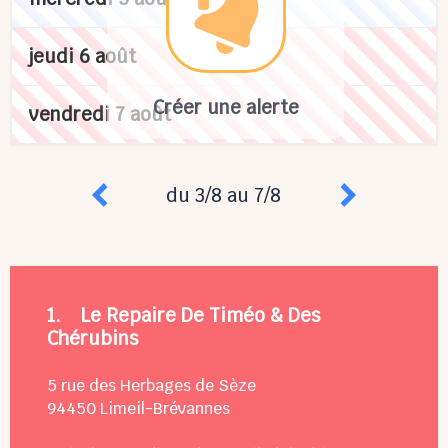
jeudi 6 août
Créer une alerte
vendredi 7 août
du 3/8 au 7/8
1.
Le Repaire De Timéo & Des
Chérubins
5 rue des Herbages de Sèze
94450
Limeil-Brévannes