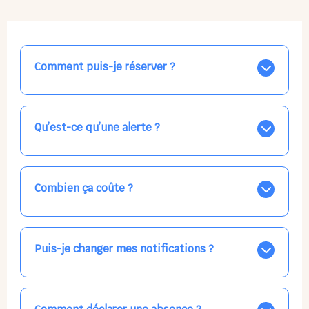
Comment puis-je réserver ?
Nos places libres au quotidien sont affichées jour par
jour dans le calendrier ci-dessus, EN BLEU. Tapez sur
celle qui vous intéresse, choisissez vos horaires, et la
Qu’est-ce qu’une alerte ?
confirmation est immédiate ! Vos accueils
apparaissent EN VERT (avec une étoile).
Vous avez besoin d'une solution d'accueil pour une
date précise, ou pour un jour régulier dans la semaine,
mais les places disponibles EN BLEU ne correspondent
Combien ça coûte ?
pas ? Créez une alerte ponctuelle ou récurrente, ainsi
vous recevrez l'information dès que la place se libère.
Votre accueil est normalement facturé par la direction
Choisissez minutieusement vos horaires.
de la crèche, en fin de mois, selon votre taux horaire
habituel. N'hésitez pas à confirmer directement avec
Puis-je changer mes notifications ?
l'équipe lors de la prochaine visite !
Dans votre profil (bouton bleu en haut à droite), vous
pouvez choisir de recevoir les alertes et confirmations
par email, par SMS, par les deux canaux en même