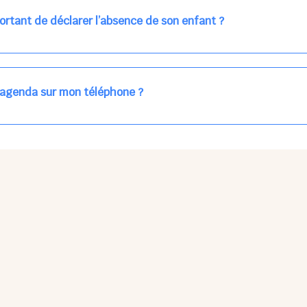
ns la journée concernée, ou sur votre accueil régulier (en vert dans 
ortant de déclarer l’absence de son enfant ?
des enfants à accueillir, et ajuster les plannings au mieux.
age car les repas sont commandés à l’avance.
'agenda sur mon téléphone ?
pas sur l'App Store ni Google Play car il s'agit d'une Web App, accessi
ses à jour manuelles ni obsolescence.
he Partager > Sur l'écran d'accueil.
Petits Points Options > Installer l'application.