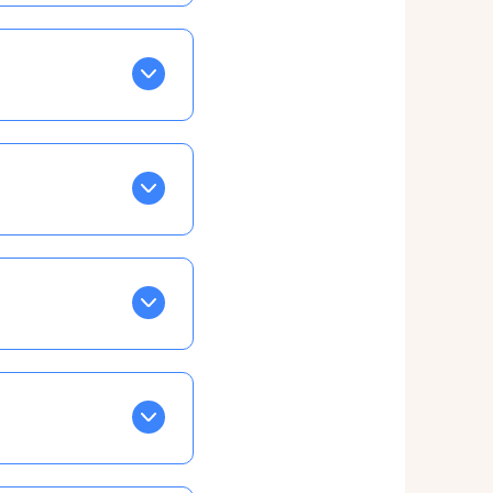
BLEU. Tapez sur celle
ls apparaissent EN VERT
ans la semaine, mais
ente, ainsi vous
otre taux horaire
 et confirmations par
t, ce qui ne vous
vu à cet effet