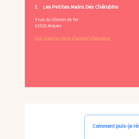
1.
Les Petites Mains Des Chérubins
9 rue du chemin de fer
62510
Arques
Voir d'autres lieux d'accueil Chérubins
Comment puis-je rés