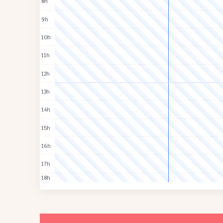
8h
9h
10h
11h
12h
13h
14h
15h
16h
17h
18h