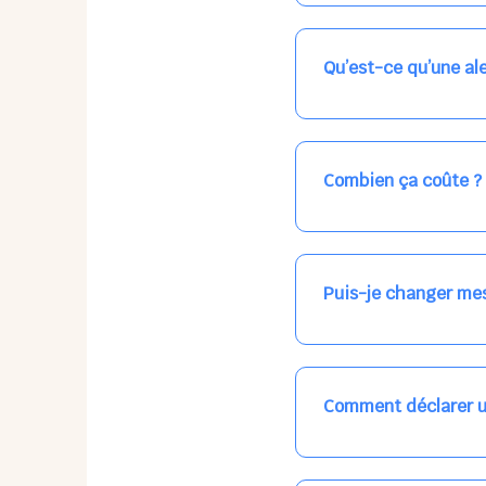
Nos places libres au qu
qui vous intéresse, ch
(avec une étoile).
Qu’est-ce qu’une ale
Vous avez besoin d'une
les places disponibles
recevrez l'information
Combien ça coûte ?
Votre accueil est norma
habituel. N'hésitez pas
Puis-je changer mes
Dans votre profil (bout
email, par SMS, par le
empêchera pas d’accéd
Comment déclarer u
Signalez une absence à
ou