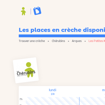
Les places en crèche dispon
Trouver une crèche
»
Chérubins
»
Arques
»
Les Petites 
lundi
m
3/8
7h