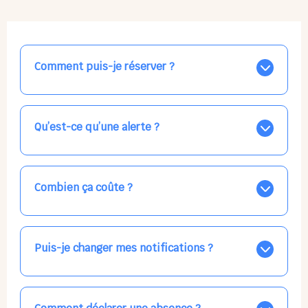
Comment puis-je réserver ?
Nos places libres au quotidien sont affichées jour par
jour dans le calendrier ci-dessus, EN BLEU. Tapez sur
celle qui vous intéresse, choisissez vos horaires, et la
Qu’est-ce qu’une alerte ?
confirmation est immédiate ! Vos accueils
apparaissent EN VERT (avec une étoile).
Vous avez besoin d'une solution d'accueil pour une
date précise, ou pour un jour régulier dans la semaine,
mais les places disponibles EN BLEU ne correspondent
Combien ça coûte ?
pas ? Créez une alerte ponctuelle ou récurrente, ainsi
vous recevrez l'information dès que la place se libère.
Votre accueil est normalement facturé par la direction
Choisissez minutieusement vos horaires.
de la crèche, en fin de mois, selon votre taux horaire
habituel. N'hésitez pas à confirmer directement avec
Puis-je changer mes notifications ?
l'équipe lors de la prochaine visite !
Dans votre profil (bouton bleu en haut à droite), vous
pouvez choisir de recevoir les alertes et confirmations
par email, par SMS, par les deux canaux en même