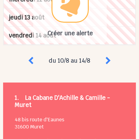
jeudi 13 août
Créer une alerte
vendredi 14 août
du 10/8 au 14/8
1.
La Cabane D'Achille & Camille -
Muret
48 bis route d'Eaunes
31600
Muret