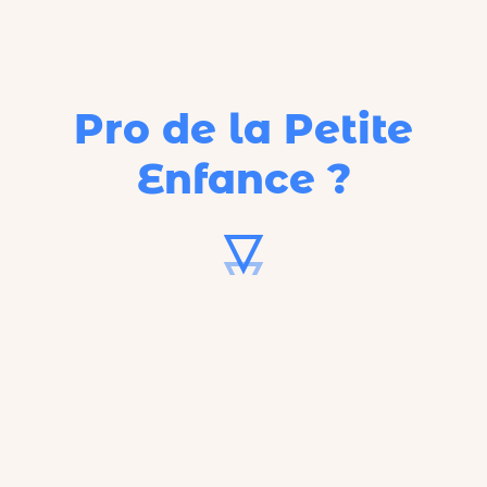
Pro de la Petite
Enfance ?
62%
C'est le taux d'occupation
réel
des
crèches françaises.