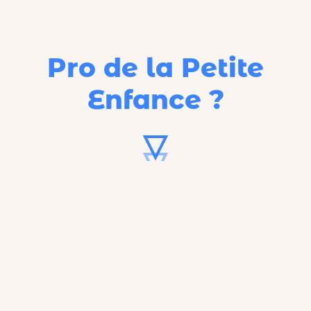
Pro de la Petite
Enfance ?
62%
C'est le taux d'occupation
réel
des
crèches françaises.