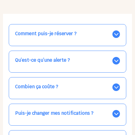
Comment puis-je réserver ?
Nos places libres au quotidien sont affichées jour par
jour dans le calendrier ci-dessus, EN BLEU. Tapez sur
celle qui vous intéresse, choisissez vos horaires, et la
Qu’est-ce qu’une alerte ?
confirmation est immédiate ! Vos accueils
apparaissent EN VERT (avec une étoile).
Vous avez besoin d'une solution d'accueil pour une
date précise, ou pour un jour régulier dans la semaine,
mais les places disponibles EN BLEU ne correspondent
Combien ça coûte ?
pas ? Créez une alerte ponctuelle ou récurrente, ainsi
vous recevrez l'information dès que la place se libère.
Votre accueil est normalement facturé par la direction
Choisissez minutieusement vos horaires.
de la crèche, en fin de mois, selon votre taux horaire
habituel. N'hésitez pas à confirmer directement avec
Puis-je changer mes notifications ?
l'équipe lors de la prochaine visite !
Dans votre profil (bouton bleu en haut à droite), vous
pouvez choisir de recevoir les alertes et confirmations