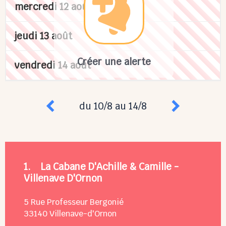
mercredi 12 août
jeudi 13 août
Créer une alerte
vendredi 14 août
du 10/8 au 14/8
1.
La Cabane D'Achille & Camille -
Villenave D'Ornon
5 Rue Professeur Bergonié
33140
Villenave-d'Ornon