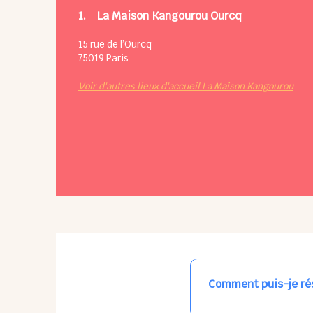
1.
La Maison Kangourou Ourcq
15 rue de l’Ourcq
75019
Paris
Voir d'autres lieux d'accueil La Maison Kangourou
Comment puis-je rés