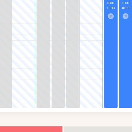
8
:
00
8
:
00
18
:
30
18
:
30
3
3