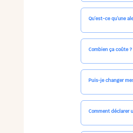
Nos places libres au qu
qui vous intéresse, ch
(avec une étoile).
Qu’est-ce qu’une ale
Vous avez besoin d'une
les places disponibles
recevrez l'information
Combien ça coûte ?
Votre accueil est norma
habituel. N'hésitez pas
Puis-je changer mes
Dans votre profil (bout
email, par SMS, par le
empêchera pas d’accéd
Comment déclarer u
Signalez une absence à
ou