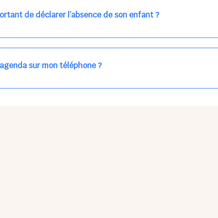
ns la journée concernée, ou sur votre accueil régulier (en vert dans 
ortant de déclarer l’absence de son enfant ?
des enfants à accueillir, et ajuster les plannings au mieux.
age car les repas sont commandés à l’avance.
'agenda sur mon téléphone ?
pas sur l'App Store ni Google Play car il s'agit d'une Web App, accessi
ses à jour manuelles ni obsolescence.
he Partager > Sur l'écran d'accueil.
Petits Points Options > Installer l'application.