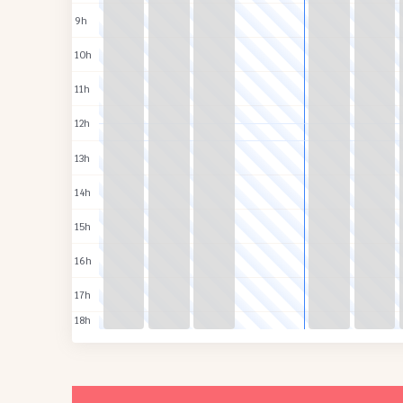
9h
10h
11h
12h
13h
14h
15h
16h
17h
18h