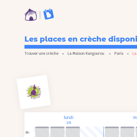
Les places en crèche dispon
Trouver une crèche
»
La Maison Kangourou
»
Paris
»
La
lundi
m
3/8
8h