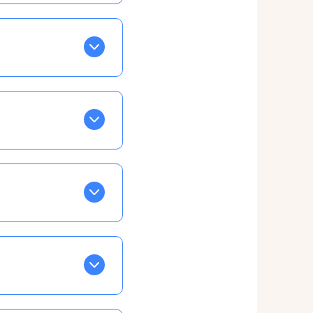
BLEU. Tapez sur celle
ls apparaissent EN VERT
ans la semaine, mais
ente, ainsi vous
otre taux horaire
 et confirmations par
t, ce qui ne vous
vu à cet effet