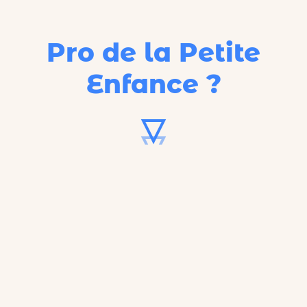
Pro de la Petite
Enfance ?
62%
C'est le taux d'occupation
réel
des
crèches françaises.
Notre point de départ.
L'histoire débute