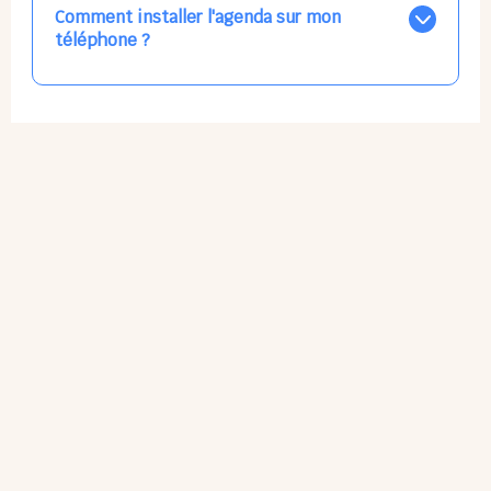
par email, par SMS, par les deux canaux en même
Comment installer l'agenda sur mon
temps, ou bien de ne plus les recevoir du tout, ce qui
téléphone ?
ne vous empêchera pas d’accéder au calendrier
quand vous le souhaitez.
L'application n'existe pas sur l'App Store ni Google Play
car il s'agit d'une Web App, accessible à tous, partout,
tout le temps, sans mises à jour manuelles ni
obsolescence.
Sur Apple iPhone : Flèche Partager > Sur l'écran
d'accueil.
Sur Google Android : 3 Petits Points Options > Installer
l'application.