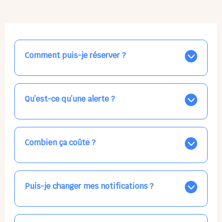
Comment puis-je réserver ?
Nos places libres au quotidien sont affichées jour par
jour dans le calendrier ci-dessus, EN BLEU. Tapez sur
celle qui vous intéresse, choisissez vos horaires, et la
Qu’est-ce qu’une alerte ?
confirmation est immédiate ! Vos accueils
apparaissent EN VERT (avec une étoile).
Vous avez besoin d'une solution d'accueil pour une
date précise, ou pour un jour régulier dans la semaine,
mais les places disponibles EN BLEU ne correspondent
Combien ça coûte ?
pas ? Créez une alerte ponctuelle ou récurrente, ainsi
vous recevrez l'information dès que la place se libère.
Votre accueil est normalement facturé par la direction
Choisissez minutieusement vos horaires.
de la crèche, en fin de mois, selon votre taux horaire
habituel. N'hésitez pas à confirmer directement avec
Puis-je changer mes notifications ?
l'équipe lors de la prochaine visite !
Dans votre profil (bouton bleu en haut à droite), vous
pouvez choisir de recevoir les alertes et confirmations