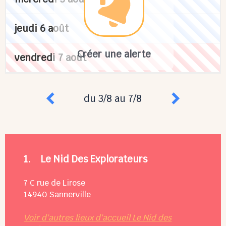
jeudi 6 août
Créer une alerte
vendredi 7 août
du 3/8 au 7/8
1.
Le Nid Des Explorateurs
7 C rue de Lirose
14940
Sannerville
Voir d'autres lieux d'accueil Le Nid des