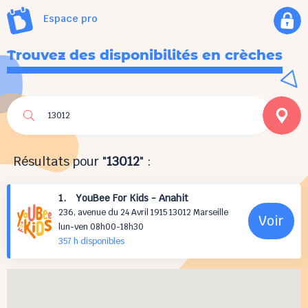
Espace pro
Trouvez des disponibilités en crèches
Résultats pour "
13012
" :
1. YouBee For Kids - Anahit
236, avenue du 24 Avril 1915 13012 Marseille
Voir
lun-ven 08h00-18h30
357 h
disponibles