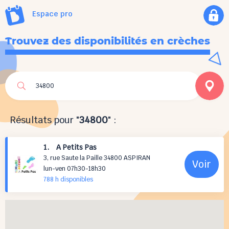
Espace pro
Trouvez des disponibilités en crèches
Résultats pour "
34800
" :
1. A Petits Pas
3, rue Saute la Paille 34800 ASPIRAN
Voir
lun-ven 07h30-18h30
788 h
disponibles