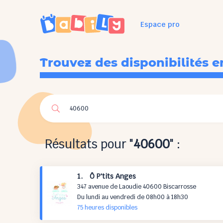
Espace pro
Trouvez des disponibilités e
Résultats pour "
40600
" :
1. Ô P'tits Anges
347 avenue de Laoudie 40600 Biscarrosse
Du lundi au vendredi de 08h00 à 18h30
75 h
eures
disponibles