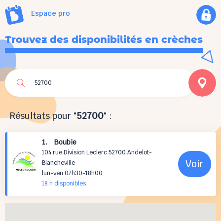
Espace pro
Trouvez des disponibilités en crèches
Résultats pour "
52700
" :
1. Boubie
104 rue Division Leclerc 52700 Andelot-
Voir
Blancheville
lun-ven 07h30-18h00
18 h
disponibles