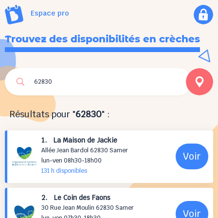
Espace pro
Trouvez des disponibilités en crèches
Résultats pour "
62830
" :
1. La Maison de Jackie
Allée Jean Bardol 62830 Samer
Voir
lun-ven 08h30-18h00
131 h
disponibles
2. Le Coin des Faons
30 Rue Jean Moulin 62830 Samer
Voir