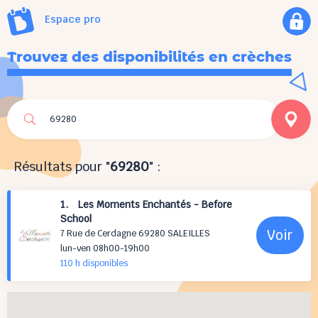
Espace pro
Trouvez des disponibilités en crèches
Résultats pour "
69280
" :
1. Les Moments Enchantés - Before
School
Voir
7 Rue de Cerdagne 69280 SALEILLES
lun-ven 08h00-19h00
110 h
disponibles