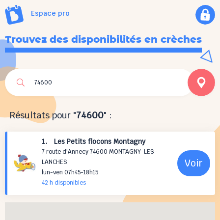
Espace pro
Trouvez des disponibilités en crèches
Résultats pour "
74600
" :
1. Les Petits flocons Montagny
7 route d'Annecy 74600 MONTAGNY-LES-
Voir
LANCHES
lun-ven 07h45-18h15
42 h
disponibles