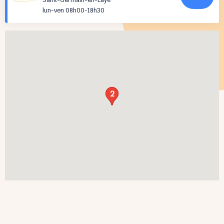
Saint-Germain-en-Laye
lun-ven 08h00-18h30
2
1