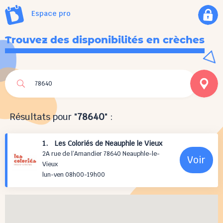
Espace pro
Trouvez des disponibilités en crèches
Résultats pour "
78640
" :
1. Les Coloriés de Neauphle le Vieux
2A rue de l’Amandier 78640 Neauphle-le-
Voir
Vieux
lun-ven 08h00-19h00