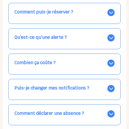
Comment puis-je réserver ?
Nos places libres au quotidien sont affichées jour par
jour dans le calendrier ci-dessus, EN BLEU. Tapez sur
celle qui vous intéresse, choisissez vos horaires, et la
Qu’est-ce qu’une alerte ?
confirmation est immédiate ! Vos accueils
apparaissent EN VERT (avec une étoile).
Vous avez besoin d'une solution d'accueil pour une
date précise, ou pour un jour régulier dans la semaine,
mais les places disponibles EN BLEU ne correspondent
Combien ça coûte ?
pas ? Créez une alerte ponctuelle ou récurrente, ainsi
vous recevrez l'information dès que la place se libère.
Votre accueil est normalement facturé par la direction
Choisissez minutieusement vos horaires.
de la crèche, en fin de mois, selon votre taux horaire
habituel. N'hésitez pas à confirmer directement avec
Puis-je changer mes notifications ?
l'équipe lors de la prochaine visite !
Dans votre profil (bouton bleu en haut à droite), vous
pouvez choisir de recevoir les alertes et confirmations
par email, par SMS, par les deux canaux en même
Comment déclarer une absence ?
temps, ou bien de ne plus les recevoir du tout, ce qui
ne vous empêchera pas d’accéder au calendrier
Signalez une absence à l'équipe de la crèche en
quand vous le souhaitez.