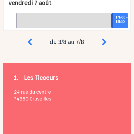
vendredi 7 août
17
h
00
-
18
h
30
du 3/8 au 7/8
1.
Les Ticoeurs
24 rue du centre
74350
Cruseilles