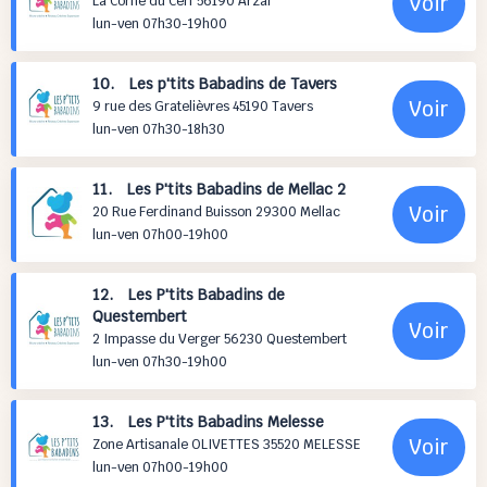
Voir
La Corne du Cerf 56190 Arzal
lun-ven 07h30-19h00
10. Les p'tits Babadins de Tavers
Voir
9 rue des Gratelièvres 45190 Tavers
lun-ven 07h30-18h30
11. Les P'tits Babadins de Mellac 2
Voir
20 Rue Ferdinand Buisson 29300 Mellac
lun-ven 07h00-19h00
12. Les P'tits Babadins de
Questembert
Voir
2 Impasse du Verger 56230 Questembert
lun-ven 07h30-19h00
13. Les P'tits Babadins Melesse
Voir
Zone Artisanale OLIVETTES 35520 MELESSE
lun-ven 07h00-19h00