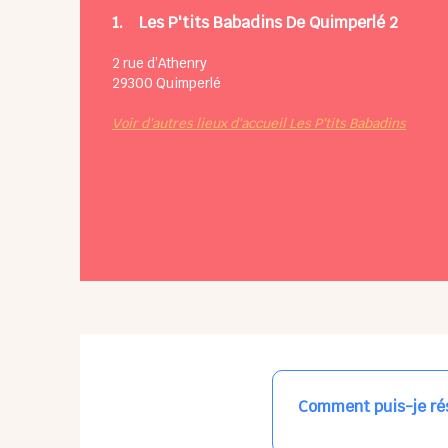
1.
Les P'tits Babadins De Quimperlé 2
2 rue d’Athenry
29300
Quimperlé
Voir d'autres lieux d'accueil Les P'tits Babadins
Comment puis-je rés