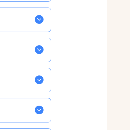
BLEU. Tapez sur celle
ls apparaissent EN VERT
ans la semaine, mais
ente, ainsi vous
otre taux horaire
 et confirmations par
t, ce qui ne vous
vu à cet effet