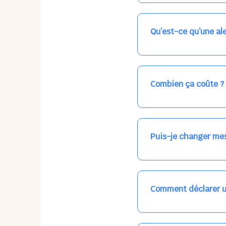
Nos places libres au qu
qui vous intéresse, ch
(avec une étoile).
Qu’est-ce qu’une ale
Vous avez besoin d'une
les places disponibles
recevrez l'information
Combien ça coûte ?
Votre accueil est norma
habituel. N'hésitez pas
Puis-je changer mes
Dans votre profil (bout
email, par SMS, par le
empêchera pas d’accéd
Comment déclarer u
Signalez une absence à
ou