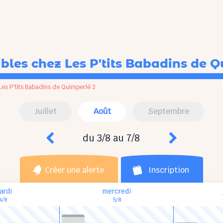
ibles
chez Les P'tits Babadins de Q
Les P'tits Babadins de Quimperlé 2
Juillet
Août
Septembre
du 3/8 au 7/8
Créer une alerte
Inscription
ardi
mercredi
4/8
5/8