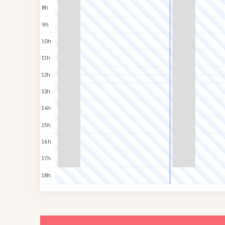
8h
9h
10h
11h
12h
13h
14h
15h
16h
17h
18h