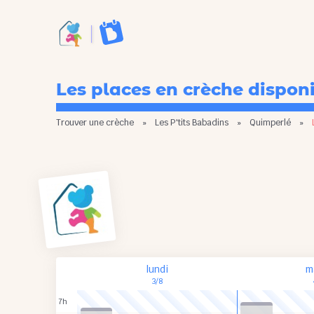
Les places en crèche dispon
Trouver une crèche
»
Les P'tits Babadins
»
Quimperlé
»
lundi
m
3/8
7h