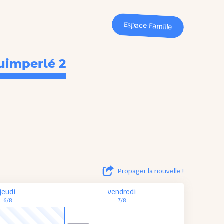
Espace Famille
uimperlé 2
Propager la nouvelle !
jeudi
vendredi
6/8
7/8