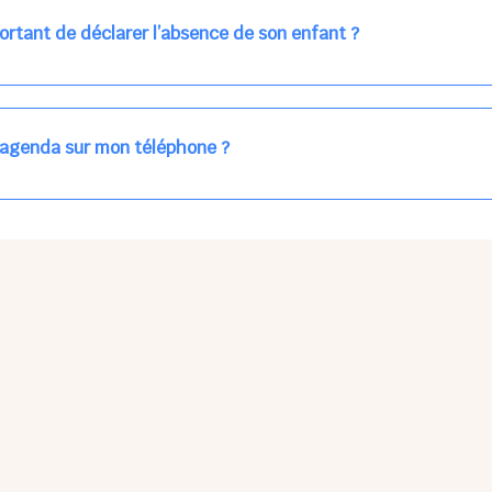
ns la journée concernée, ou sur votre accueil régulier (en vert dans 
ortant de déclarer l’absence de son enfant ?
des enfants à accueillir, et ajuster les plannings au mieux.
age car les repas sont commandés à l’avance.
'agenda sur mon téléphone ?
pas sur l'App Store ni Google Play car il s'agit d'une Web App, accessi
ses à jour manuelles ni obsolescence.
he Partager > Sur l'écran d'accueil.
Petits Points Options > Installer l'application.