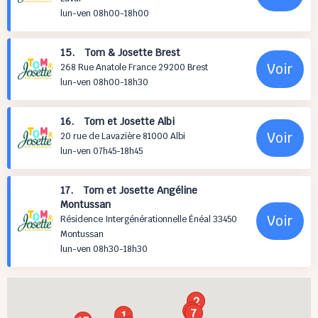
lun-ven 08h00-18h00
15. Tom & Josette Brest
Voir
268 Rue Anatole France 29200 Brest
lun-ven 08h00-18h30
16. Tom et Josette Albi
Voir
20 rue de Lavazière 81000 Albi
lun-ven 07h45-18h45
17. Tom et Josette Angéline
Montussan
Voir
Résidence Intergénérationnelle Énéal 33450
Montussan
lun-ven 08h30-18h30
2
5
7
1