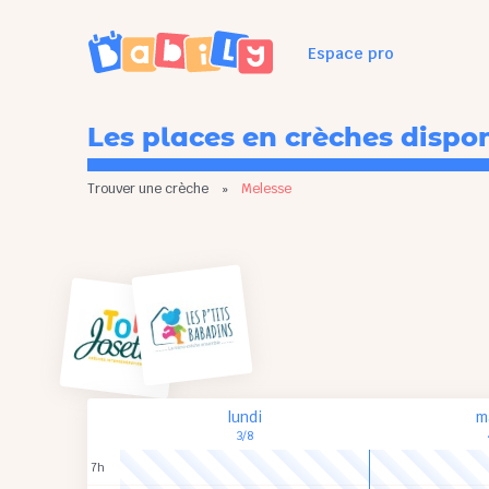
Espace pro
Les places en crèches dispo
Trouver une crèche
»
Melesse
lundi
m
3/8
7h