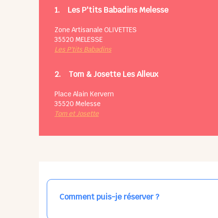
1.
Les P'tits Babadins Melesse
Zone Artisanale OLIVETTES
35520
MELESSE
Les P'tits Babadins
2.
Tom & Josette Les Alleux
Place Alain Kervern
35520
Melesse
Tom et Josette
Comment puis-je réserver ?