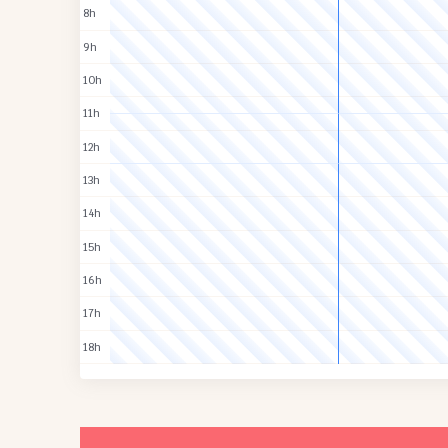
8h
9h
10h
11h
12h
13h
14h
15h
16h
17h
18h