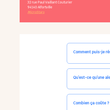
32 rue Paul Vaillant Couturier
94140
Alfortville
MicroStars
Comment puis-je rés
Nos places libres au qu
qui vous intéresse, ch
(avec une étoile).
Qu’est-ce qu’une ale
Vous avez besoin d'une
les places disponibles
recevrez l'information
Combien ça coûte ?