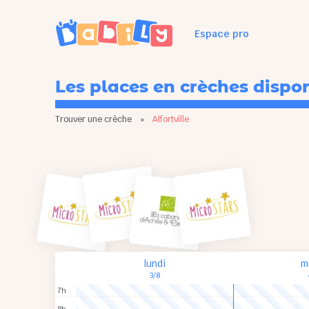
Espace pro
Les places en crèches dispo
Trouver une crèche
»
Alfortville
lundi
m
3/8
7h