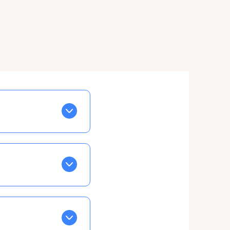
BLEU. Tapez sur celle
ls apparaissent EN VERT
ans la semaine, mais
ente, ainsi vous