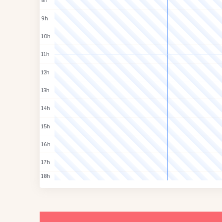
8h
9h
10h
11h
12h
13h
14h
15h
16h
17h
18h