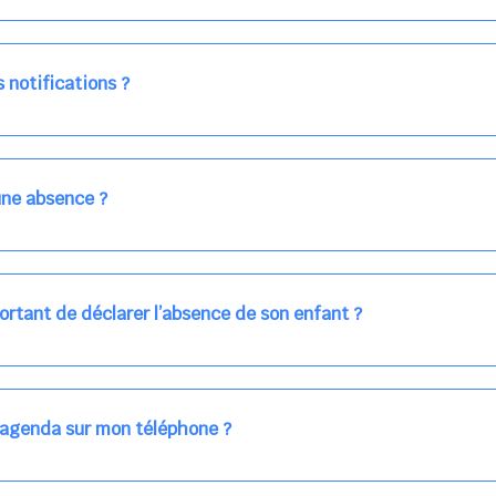
lement facturé par la direction de la crèche, en fin de mois, selon v
 à confirmer directement avec l'équipe lors de la prochaine visite !
 notifications ?
on bleu en haut à droite), vous pouvez choisir de recevoir les alertes
s deux canaux en même temps, ou bien de ne plus les recevoir du tou
er au calendrier quand vous le souhaitez.
ne absence ?
 l'équipe de la crèche en utilisant le gros bouton rouge ABSENCE pré
ns la journée concernée, ou sur votre accueil régulier (en vert dans 
ortant de déclarer l’absence de son enfant ?
des enfants à accueillir, et ajuster les plannings au mieux.
age car les repas sont commandés à l’avance.
'agenda sur mon téléphone ?
pas sur l'App Store ni Google Play car il s'agit d'une Web App, accessi