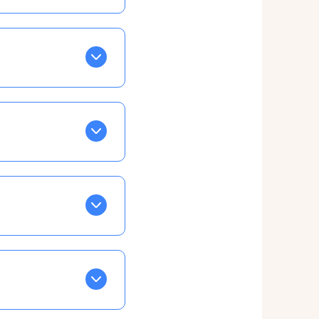
otre taux horaire
 et confirmations par
t, ce qui ne vous
vu à cet effet
le calendrier), puis
ble à tous, partout,