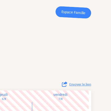
Espace Famille
Envoyer le lien
jeudi
vendredi
6/8
7/8