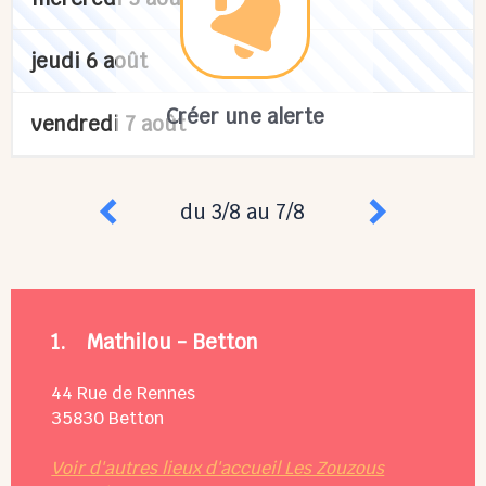
jeudi 6 août
Créer une alerte
vendredi 7 août
du 3/8 au 7/8
1.
Mathilou - Betton
44 Rue de Rennes
35830
Betton
Voir d'autres lieux d'accueil Les Zouzous