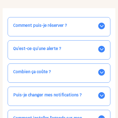
Comment puis-je réserver ?
Nos places libres au quotidien sont affichées jour par
jour dans le calendrier ci-dessus, EN BLEU. Tapez sur
celle qui vous intéresse, choisissez vos horaires, et la
Qu’est-ce qu’une alerte ?
confirmation est immédiate ! Vos accueils
apparaissent EN VERT (avec une étoile).
Vous avez besoin d'une solution d'accueil pour une
date précise, ou pour un jour régulier dans la semaine,
mais les places disponibles EN BLEU ne correspondent
Combien ça coûte ?
pas ? Créez une alerte ponctuelle ou récurrente, ainsi
vous recevrez l'information dès que la place se libère.
Votre accueil est normalement facturé par la direction
Choisissez minutieusement vos horaires.
de la crèche, en fin de mois, selon votre taux horaire
habituel. N'hésitez pas à confirmer directement avec
Puis-je changer mes notifications ?
l'équipe lors de la prochaine visite !
Dans votre profil (bouton bleu en haut à droite), vous
pouvez choisir de recevoir les alertes et confirmations
par email, par SMS, par les deux canaux en même