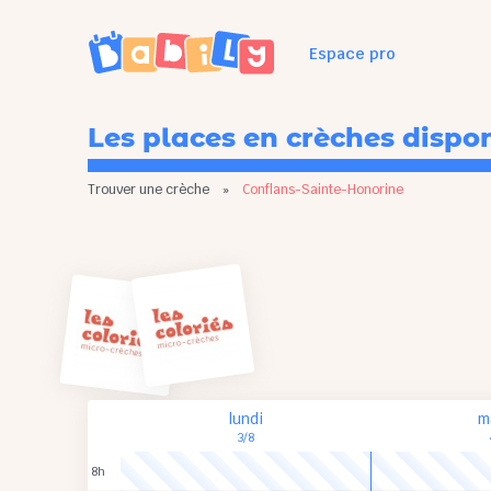
Espace pro
Les places en crèches dispo
Trouver une crèche
»
Conflans-Sainte-Honorine
lundi
m
3/8
8h