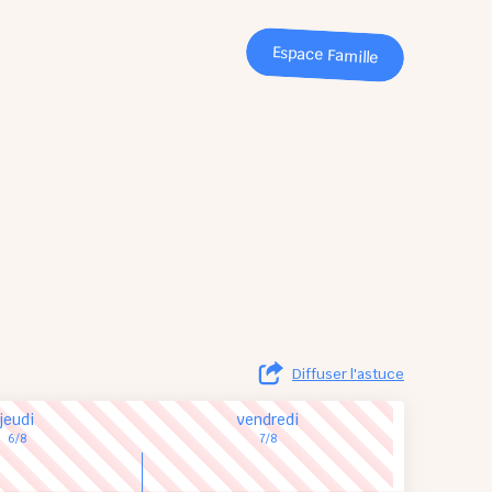
Espace Famille
Diffuser l'astuce
jeudi
vendredi
6/8
7/8