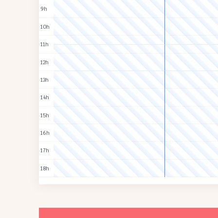
9h
10h
11h
12h
13h
14h
15h
16h
17h
18h