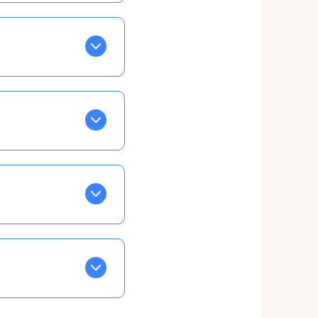
BLEU. Tapez sur celle
ls apparaissent EN VERT
ans la semaine, mais
ente, ainsi vous
otre taux horaire
 et confirmations par
t, ce qui ne vous
ble à tous, partout,