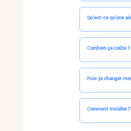
Nos places libres au qu
qui vous intéresse, ch
(avec une étoile).
Qu’est-ce qu’une ale
Vous avez besoin d'une
les places disponibles
recevrez l'information
Combien ça coûte ?
Votre accueil est norma
habituel. N'hésitez pas
Puis-je changer mes
Dans votre profil (bout
email, par SMS, par le
empêchera pas d’accéd
Comment installer l
L'application n'existe 
tout le temps, sans mi