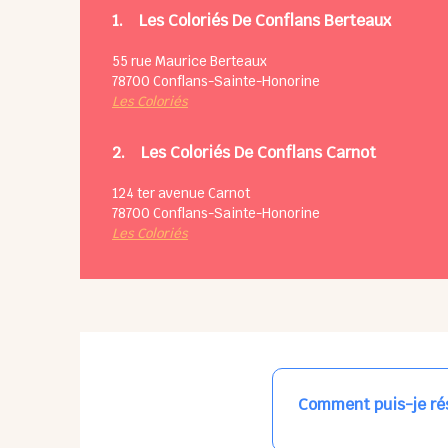
1.
Les Coloriés De Conflans Berteaux
55 rue Maurice Berteaux
78700
Conflans-Sainte-Honorine
Les Coloriés
2.
Les Coloriés De Conflans Carnot
124 ter avenue Carnot
78700
Conflans-Sainte-Honorine
Les Coloriés
Comment puis-je rés