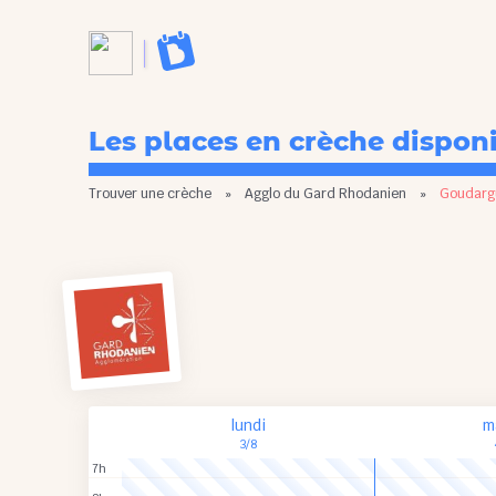
Les places en crèche dispon
Trouver une crèche
»
Agglo du Gard Rhodanien
»
Goudarg
lundi
m
3/8
7h