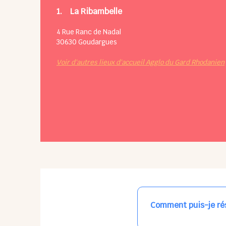
1.
La Ribambelle
4 Rue Ranc de Nadal
30630
Goudargues
Voir d'autres lieux d'accueil Agglo du Gard Rhodanien
Comment puis-je rés