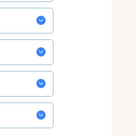
BLEU. Tapez sur celle
ls apparaissent EN VERT
ans la semaine, mais
ente, ainsi vous
otre taux horaire
 et confirmations par
t, ce qui ne vous
ble à tous, partout,