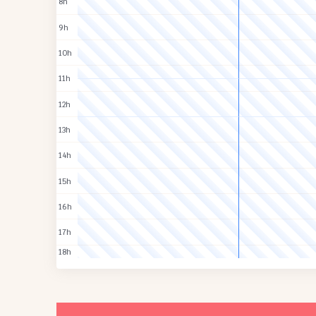
8h
9h
10h
11h
12h
13h
14h
15h
16h
17h
18h