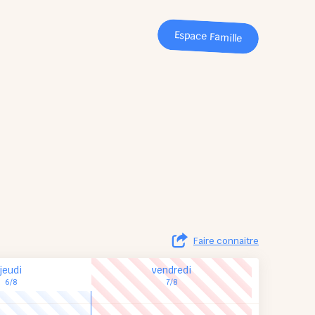
Espace Famille
Faire connaitre
jeudi
vendredi
6/8
7/8