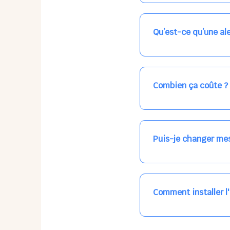
Nos places libres au qu
qui vous intéresse, ch
(avec une étoile).
Qu’est-ce qu’une ale
Vous avez besoin d'une
les places disponibles
recevrez l'information
Combien ça coûte ?
Votre accueil est norma
habituel. N'hésitez pas
Puis-je changer mes
Dans votre profil (bout
email, par SMS, par le
empêchera pas d’accéd
Comment installer l
L'application n'existe 
tout le temps, sans mi