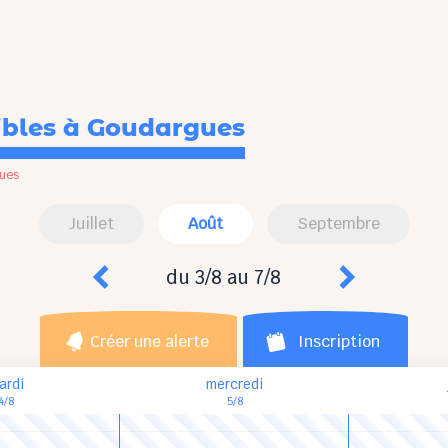
ibles
à Goudargues
ues
Juillet
Août
Septembre
du 3/8 au 7/8
Créer une alerte
Inscription
ardi
mercredi
4/8
5/8