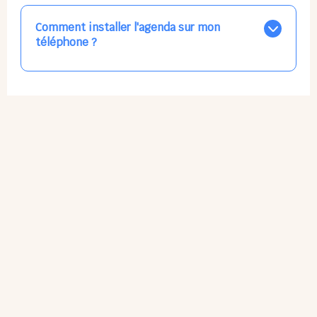
ajuster les plannings au mieux.
Pour éviter le gaspillage car les repas sont
Comment installer l'agenda sur mon
commandés à l’avance.
téléphone ?
L'application n'existe pas sur l'App Store ni Google Play
car il s'agit d'une Web App, accessible à tous, partout,
tout le temps, sans mises à jour manuelles ni
obsolescence.
Sur Apple iPhone : Flèche Partager > Sur l'écran
d'accueil.
Sur Google Android : 3 Petits Points Options > Installer
l'application.