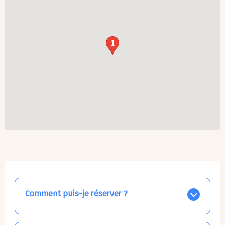
1
Comment puis-je réserver ?
Nos places libres au quotidien sont affichées jour par
jour dans le calendrier ci-dessus, EN BLEU. Tapez sur