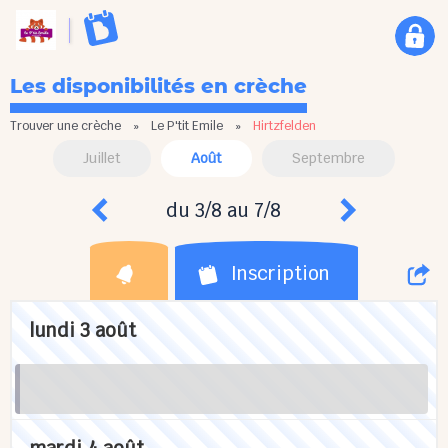
Les disponibilités en crèche
Trouver une crèche
»
Le P'tit Emile
»
Hirtzfelden
Juillet
Août
Septembre
du 3/8 au 7/8
Inscription
lundi 3 août