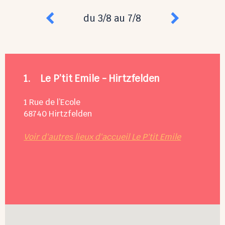
du 3/8 au 7/8
1.
Le P’tit Emile - Hirtzfelden
1 Rue de l’Ecole
68740
Hirtzfelden
Voir d'autres lieux d'accueil Le P'tit Emile