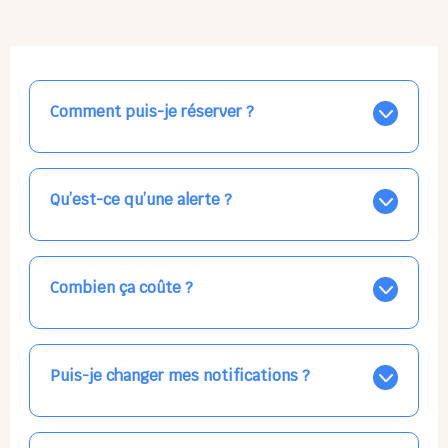
Comment puis-je réserver ?
Nos places libres au quotidien sont affichées jour par
jour dans le calendrier ci-dessus, EN BLEU. Tapez sur
celle qui vous intéresse, choisissez vos horaires, et la
Qu’est-ce qu’une alerte ?
confirmation est immédiate ! Vos accueils
apparaissent EN VERT (avec une étoile).
Vous avez besoin d'une solution d'accueil pour une
date précise, ou pour un jour régulier dans la semaine,
mais les places disponibles EN BLEU ne correspondent
Combien ça coûte ?
pas ? Créez une alerte ponctuelle ou récurrente, ainsi
vous recevrez l'information dès que la place se libère.
Votre accueil est normalement facturé par la direction
Choisissez minutieusement vos horaires.
de la crèche, en fin de mois, selon votre taux horaire
habituel. N'hésitez pas à confirmer directement avec
Puis-je changer mes notifications ?
l'équipe lors de la prochaine visite !
Dans votre profil (bouton bleu en haut à droite), vous
pouvez choisir de recevoir les alertes et confirmations