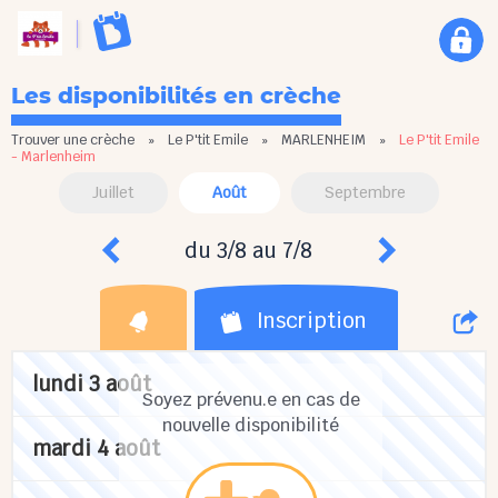
Les disponibilités en crèche
Trouver une crèche
»
Le P'tit Emile
»
MARLENHEIM
»
Le P'tit Emile
- Marlenheim
Juillet
Août
Septembre
du 3/8 au 7/8
Inscription
lundi 3 août
Soyez prévenu.e en cas de
nouvelle disponibilité
mardi 4 août