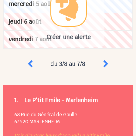
mercredi 5 août
jeudi 6 août
Créer une alerte
vendredi 7 août
du 3/8 au 7/8
1.
Le P'tit Emile - Marlenheim
68 Rue du Général de Gaulle
67520
MARLENHEIM
Voir d'autres lieux d'accueil Le P'tit Emile